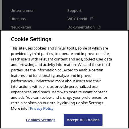
Unternehmen
Support
Über uns
WRC Direkt
Neuigkeiten
Dokumentation
Veranstaltungen
Produktwarnungen und -
Cookie Settings
hinweise
Karriere
This site uses cookies and similar tools, some of which are
provided by third parties, to operate and improve our site,
reach users with relevant content and ads, collect user data
and browsing and activity information. We and these third
parties use the information collected to enable certain
features and functionality, analyze and improve
performance, understand more about users and their
© 1996-2026 InterSystems Corporation, Boston, MA. Alle Rechte
interactions with our site, provide personalized user
vorbehalten.
experiences, and reach users with more relevant content
Mitteilungen/Geschäftsbedingungen
Erklärung zum Datenschutz
and ads. You can review and change your preferences for
Geld-zurück-Garantie
Impressum
Barrierefreiheit
certain cookies on our site, by clicking Cookie Settings.
More info:
Privacy Policy
Cookies Settings
Accept All Cookies