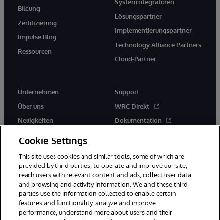
Systemintegratoren
Bildung
Lösungspartner
Zertifizierung
Implementierungspartner
Impulse Blog
Technology Alliance Partners
Ressourcen
Cloud-Partner
Unternehmen
Support
Über uns
WRC Direkt
Neuigkeiten
Dokumentation
Veranstaltungen
Produktwarnungen und -
Cookie Settings
hinweise
Karriere
This site uses cookies and similar tools, some of which are
provided by third parties, to operate and improve our site,
reach users with relevant content and ads, collect user data
and browsing and activity information. We and these third
parties use the information collected to enable certain
features and functionality, analyze and improve
performance, understand more about users and their
© 1996-2026 InterSystems Corporation, Boston, MA. Alle Rechte