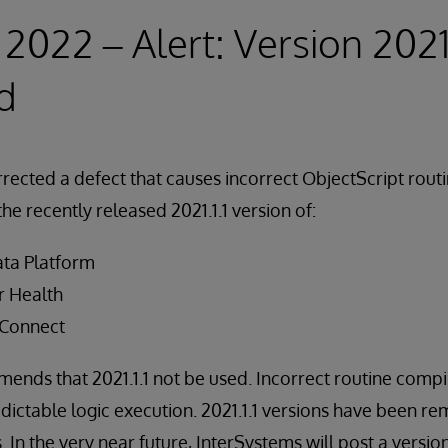
2022 – Alert: Version 2021.
d
rected a defect that causes incorrect ObjectScript routi
the recently released 2021.1.1 version of:
ata Platform
r Health
 Connect
nds that 2021.1.1 not be used. Incorrect routine compil
ictable logic execution. 2021.1.1 versions have been r
. In the very near future, InterSystems will post a versi