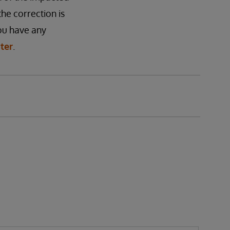
the correction is
you have any
ter
.