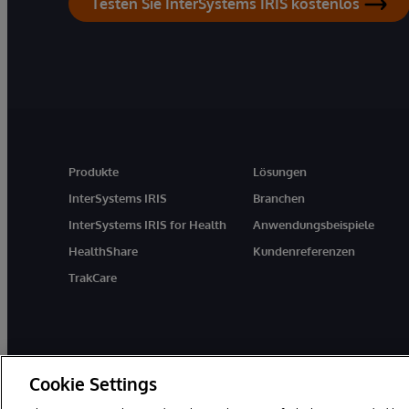
Testen Sie InterSystems IRIS kostenlos
Produkte
Lösungen
InterSystems IRIS
Branchen
InterSystems IRIS for Health
Anwendungsbeispiele
HealthShare
Kundenreferenzen
TrakCare
Cookie Settings