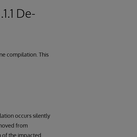
1.1 De-
ne compilation. This
ation occurs silently
emoved from
on of the impacted