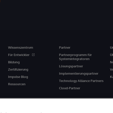
Wissenszentrum
Partner
U
Für Entwickler
Partnerprogramm für
Ü
Systemintegratoren
Bildung
N
Lösungspartner
Zertifizierung
V
Implementierungspartner
Impulse Blog
K
Technology Alliance Partners
Ressourcen
Cloud-Partner