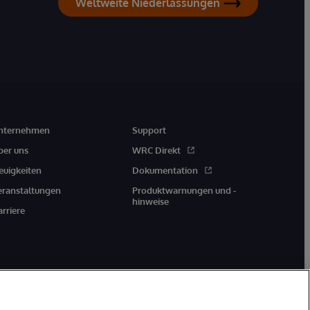
Weltweite Niederlassungen
nternehmen
Support
ber uns
WRC Direkt
euigkeiten
Dokumentation
eranstaltungen
Produktwarnungen und -
hinweise
arriere