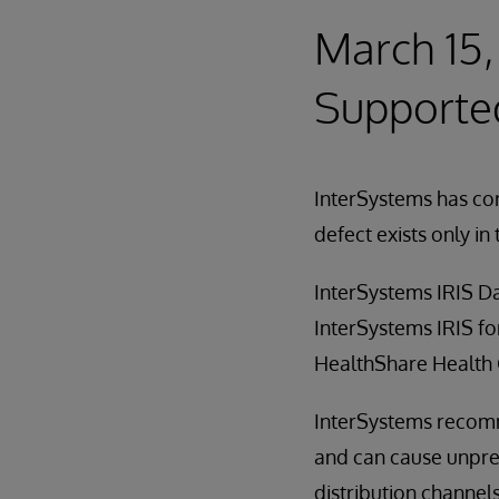
March 15, 
Supporte
InterSystems has cor
defect exists only in 
InterSystems IRIS D
InterSystems IRIS fo
HealthShare Health
InterSystems recomme
and can cause unpred
distribution channels