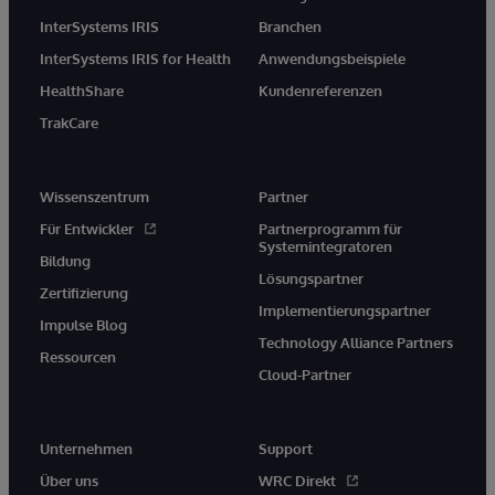
InterSystems IRIS
Branchen
InterSystems IRIS for Health
Anwendungsbeispiele
HealthShare
Kundenreferenzen
TrakCare
Wissenszentrum
Partner
Für Entwickler
Partnerprogramm für
Systemintegratoren
Bildung
Lösungspartner
Zertifizierung
Implementierungspartner
Impulse Blog
Technology Alliance Partners
Ressourcen
Cloud-Partner
Unternehmen
Support
Über uns
WRC Direkt