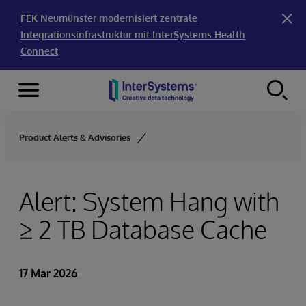
FEK Neumünster modernisiert zentrale
Integrationsinfrastruktur mit InterSystems Health
Connect
Menu
Skip to content
Product Alerts & Advisories
Alert: System Hang with
≥ 2 TB Database Cache
17 Mar 2026