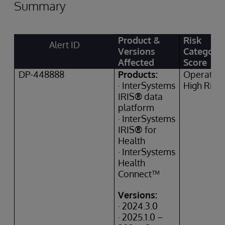
Summary
Product &
Risk
Alert ID
Versions
Category
Affected
Score
DP-448888
Products:
Operation
· InterSystems
High Risk
IRIS
®
data
platform
· InterSystems
IRIS
®
for
Health
· InterSystems
Health
Connect™
Versions:
· 2024.3.0
· 2025.1.0 –