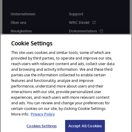
Unternehmen
Support
Über uns
WRC Direkt
Neuigkeiten
Dokumentation
Veranstaltungen
Produktwarnungen und -
Cookie Settings
hinweise
Karriere
This site uses cookies and similar tools, some of which are
provided by third parties, to operate and improve our site,
reach users with relevant content and ads, collect user data
and browsing and activity information. We and these third
parties use the information collected to enable certain
features and functionality, analyze and improve
performance, understand more about users and their
© 1996-2026 InterSystems Corporation, Boston, MA. Alle Rechte
vorbehalten.
interactions with our site, provide personalized user
experiences, and reach users with more relevant content
Mitteilungen/Geschäftsbedingungen
Erklärung zum Datenschutz
and ads. You can review and change your preferences for
Geld-zurück-Garantie
Impressum
Barrierefreiheit
certain cookies on our site, by clicking Cookie Settings.
More info:
Privacy Policy
Cookies Settings
Accept All Cookies