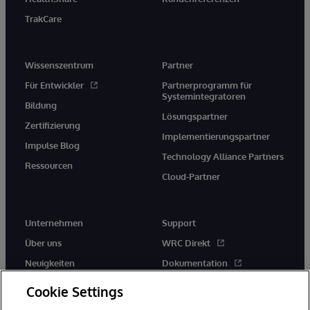
TrakCare
Wissenszentrum
Partner
Für Entwickler
Partnerprogramm für
Systemintegratoren
Bildung
Lösungspartner
Zertifizierung
Implementierungspartner
Impulse Blog
Technology Alliance Partners
Ressourcen
Cloud-Partner
Unternehmen
Support
Über uns
WRC Direkt
Neuigkeiten
Dokumentation
Veranstaltungen
Produktwarnungen und -
Cookie Settings
hinweise
Karriere