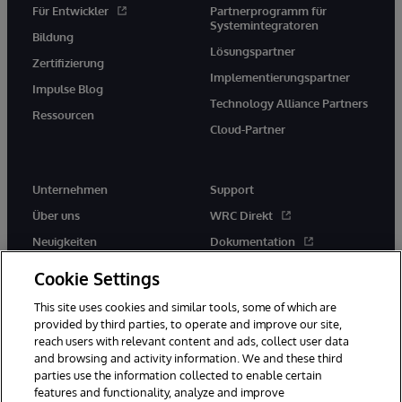
Für Entwickler
Partnerprogramm für
Systemintegratoren
Bildung
Lösungspartner
Zertifizierung
Implementierungspartner
Impulse Blog
Technology Alliance Partners
Ressourcen
Cloud-Partner
Unternehmen
Support
Über uns
WRC Direkt
Neuigkeiten
Dokumentation
Veranstaltungen
Produktwarnungen und -
Cookie Settings
hinweise
Karriere
This site uses cookies and similar tools, some of which are
provided by third parties, to operate and improve our site,
reach users with relevant content and ads, collect user data
and browsing and activity information. We and these third
parties use the information collected to enable certain
features and functionality, analyze and improve