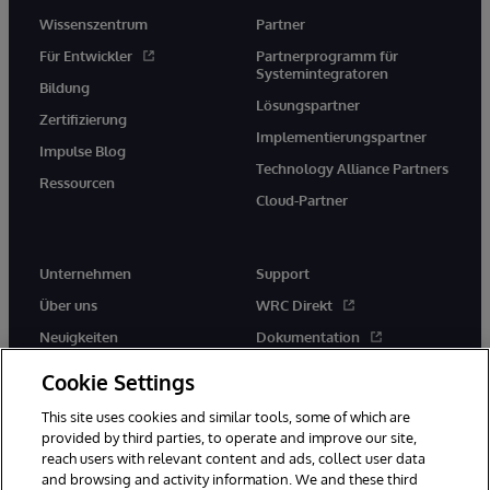
Wissenszentrum
Partner
Für Entwickler
Partnerprogramm für
Systemintegratoren
Bildung
Lösungspartner
Zertifizierung
Implementierungspartner
Impulse Blog
Technology Alliance Partners
Ressourcen
Cloud-Partner
Unternehmen
Support
Über uns
WRC Direkt
Neuigkeiten
Dokumentation
Veranstaltungen
Produktwarnungen und -
Cookie Settings
hinweise
Karriere
This site uses cookies and similar tools, some of which are
provided by third parties, to operate and improve our site,
reach users with relevant content and ads, collect user data
and browsing and activity information. We and these third