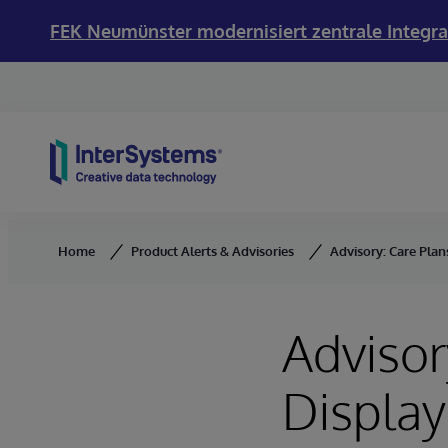
FEK Neumünster modernisiert zentrale Integra
Skip to content
Home
Product Alerts & Advisories
Advisory: Care Pla
Advisor
Display