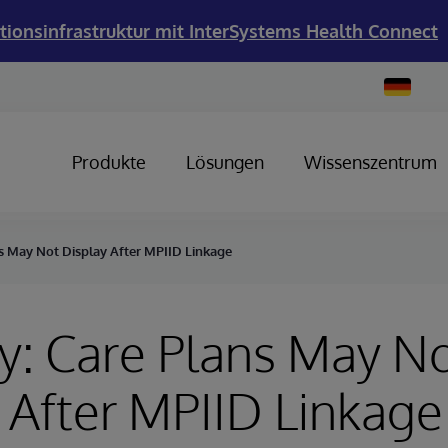
tionsinfrastruktur mit InterSystems Health Connect
Change
Country
Produkte
Lösungen
Wissenszentrum
ns May Not Display After MPIID Linkage
y: Care Plans May N
 After MPIID Linkage