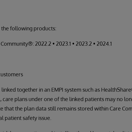
 the following products:
Community®: 2022.2 • 2023.1 • 2023.2 • 2024.1
customers
 linked together in an EMPI system such as HealthShare
care plans under one of the linked patients may no long
te that the plan data still remains stored within Care Co
l patient safety issue.