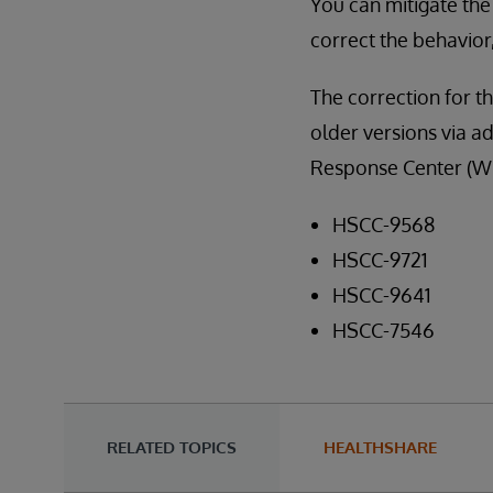
You can mitigate the 
correct the behavior
The correction for thi
older versions via ad
Response Center (WR
HSCC-9568
HSCC-9721
HSCC-9641
HSCC-7546
RELATED TOPICS
HEALTHSHARE