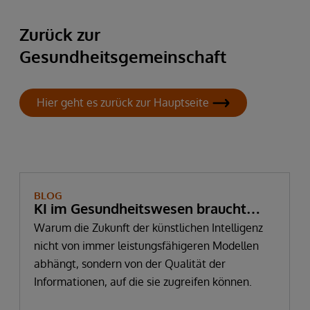
Zurück zur
Gesundheitsgemeinschaft
Hier geht es zurück zur Hauptseite
BLOG
KI im Gesundheitswesen braucht
mehr als Daten – sie braucht
Warum die Zukunft der künstlichen Intelligenz
nicht von immer leistungsfähigeren Modellen
vertrauenswürdige Informationen
abhängt, sondern von der Qualität der
Informationen, auf die sie zugreifen können.