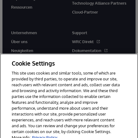
Technology Alliance Partners
Ressourcen
Cloud-Partner
Unternehmen
Support
Über uns
WRC Direkt
Neuigkeiten
Dokumentation
Veranstaltungen
Produktwarnungen und -
Cookie Settings
hinweise
Karriere
This site uses cookies and similar tools, some of which are
provided by third parties, to operate and improve our site,
reach users with relevant content and ads, collect user data
and browsing and activity information. We and these third
parties use the information collected to enable certain
features and functionality, analyze and improve
performance, understand more about users and their
© 1996-2026 InterSystems Corporation, Boston, MA. Alle Rechte
vorbehalten.
interactions with our site, provide personalized user
experiences, and reach users with more relevant content
Mitteilungen/Geschäftsbedingungen
Erklärung zum Datenschutz
and ads. You can review and change your preferences for
Geld-zurück-Garantie
Impressum
Barrierefreiheit
certain cookies on our site, by clicking Cookie Settings.
More info:
Privacy Policy