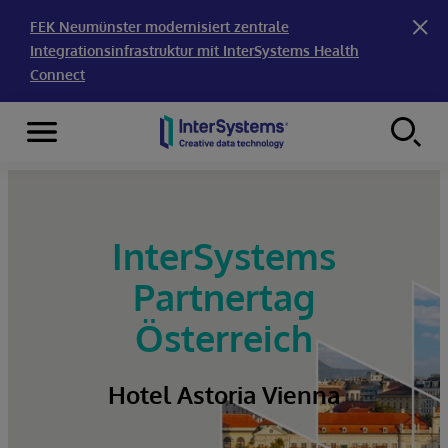
FEK Neumünster modernisiert zentrale
Integrationsinfrastruktur mit InterSystems Health
Connect
Menu
Skip to content
InterSystems
Partnertag
Österreich
Hotel Astoria Vienna