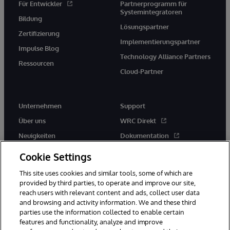
Für Entwickler
Partnerprogramm für
Systemintegratoren
Bildung
Lösungspartner
Zertifizierung
Implementierungspartner
Impulse Blog
Technology Alliance Partners
Ressourcen
Cloud-Partner
Unternehmen
Support
Über uns
WRC Direkt
Neuigkeiten
Dokumentation
Veranstaltungen
Produktwarnungen und -
Cookie Settings
hinweise
Karriere
This site uses cookies and similar tools, some of which are
provided by third parties, to operate and improve our site,
reach users with relevant content and ads, collect user data
and browsing and activity information. We and these third
parties use the information collected to enable certain
features and functionality, analyze and improve