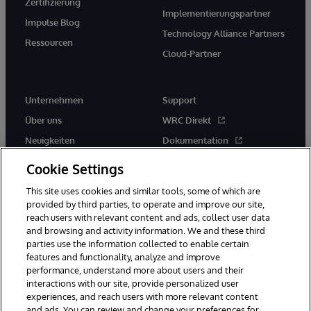
Zertifizierung
Implementierungspartner
Impulse Blog
Technology Alliance Partners
Ressourcen
Cloud-Partner
Unternehmen
Support
Über uns
WRC Direkt
Neuigkeiten
Dokumentation
Veranstaltungen
Produktwarnungen und -
Cookie Settings
hinweise
Karriere
This site uses cookies and similar tools, some of which are
provided by third parties, to operate and improve our site,
reach users with relevant content and ads, collect user data
and browsing and activity information. We and these third
parties use the information collected to enable certain
features and functionality, analyze and improve
performance, understand more about users and their
© 1996-2026 InterSystems Corporation, Boston, MA. Alle Rechte
vorbehalten.
interactions with our site, provide personalized user
experiences, and reach users with more relevant content
Mitteilungen/Geschäftsbedingungen
Erklärung zum Datenschutz
and ads. You can review and change your preferences for