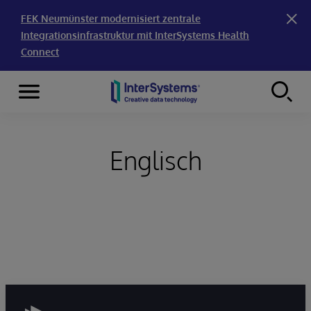
FEK Neumünster modernisiert zentrale
Integrationsinfrastruktur mit InterSystems Health
Connect
Menu
Skip to content
Englisch