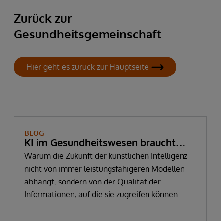
Zurück zur
Gesundheitsgemeinschaft
Hier geht es zurück zur Hauptseite
BLOG
KI im Gesundheitswesen braucht
mehr als Daten – sie braucht
Warum die Zukunft der künstlichen Intelligenz
nicht von immer leistungsfähigeren Modellen
vertrauenswürdige Informationen
abhängt, sondern von der Qualität der
Informationen, auf die sie zugreifen können.