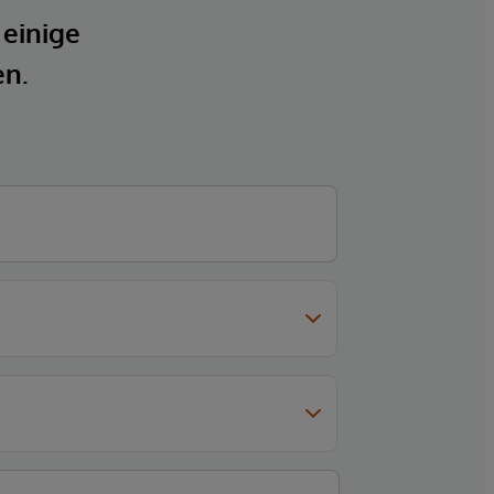
 einige
en.