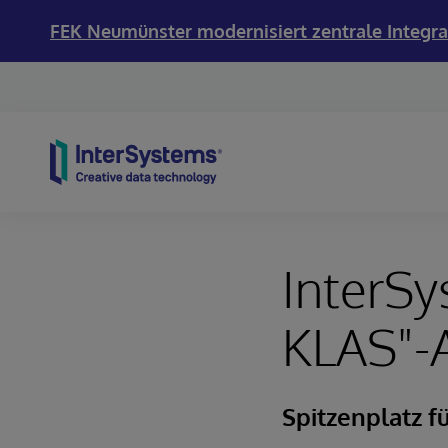
FEK Neumünster modernisiert zentrale Integra
Skip to content
InterSy
KLAS"-
Spitzenplatz f