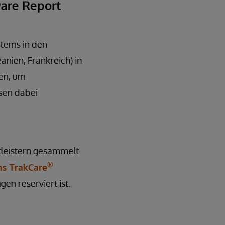
ware Report
stems in den
nien, Frankreich) in
hen, um
sen dabei
tleistern gesammelt
®
ms TrakCare
gen reserviert ist.