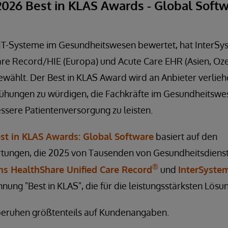
026 Best in KLAS Awards - Global Soft
IT-Systeme im Gesundheitswesen bewertet, hat InterSy
re Record/HIE (Europa) und Acute Care EHR (Asien, Ozea
ewählt. Der Best in KLAS Award wird an Anbieter verlie
hungen zu würdigen, die Fachkräfte im Gesundheitswe
essere Patientenversorgung zu leisten.
est in KLAS Awards: Global Software
basiert auf den
tungen, die 2025 von Tausenden von Gesundheitsdiens
®
ms HealthShare Unified Care Record
und
InterSyste
nung "Best in KLAS", die für die leistungsstärksten Lösun
beruhen größtenteils auf Kundenangaben.