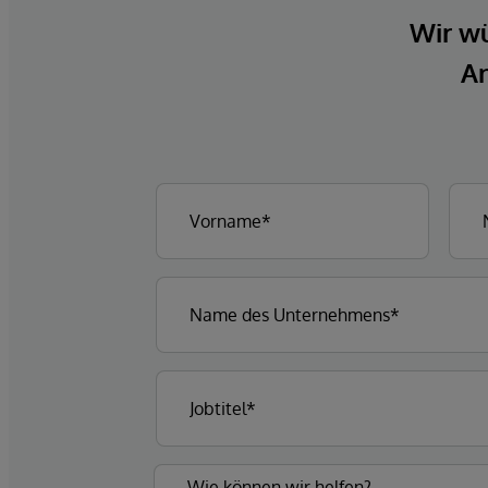
Wir wü
An