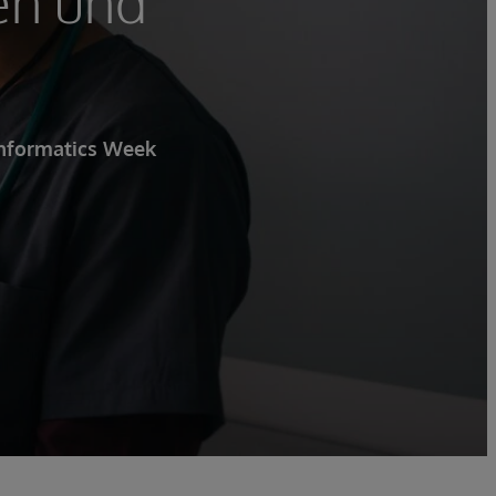
en und
Informatics Week