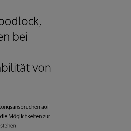
oodlock,
en bei
bilität von
stungsansprüchen auf
die Möglichkeiten zur
rstehen