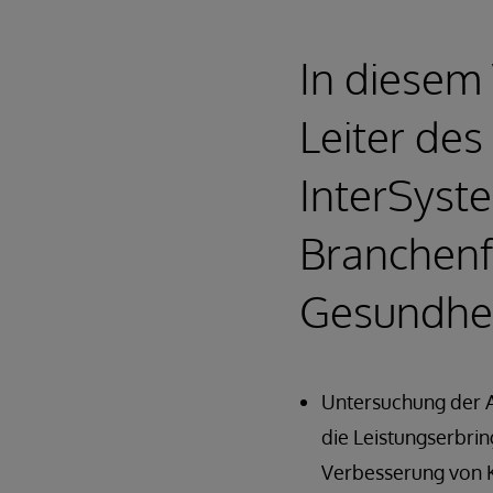
In diesem
Leiter de
InterSyst
Branchenfü
Gesundhei
Untersuchung der A
die Leistungserbri
Verbesserung von Ko