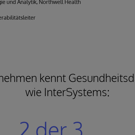
egie und Analytik, Northwell Health
abilitätsleiter
nehmen kennt Gesundheitsd
wie InterSystems:
2 der 3