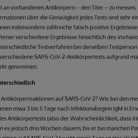
el an vorhandenen Antikörpern – den Titer – zu messen, 
ormationen über die Genauigkeit jedes Tests sind sehr e
ihnen insbesondere zahlreiche falsch-positive Ergebniss
ferner verschiedene Ergebnisse hinsichtlich des Vorhan
terschiedliche Testverfahren bei derselben Testperson.
 verschiedene SARS-CoV-2-Antikörpertests aufgrund m
arkt genommen.
nterschiedlich
Antikörperreaktionen auf SARS-CoV-2? Wie bei den meis
enen etwa 3 bis 5 Tage nach Infektionsbeginn IgM in Er
des Antikörpertests (also der Wahrscheinlichkeit, dass Inf
n es jedoch drei Wochen dauern, bis er bei manchen Pa