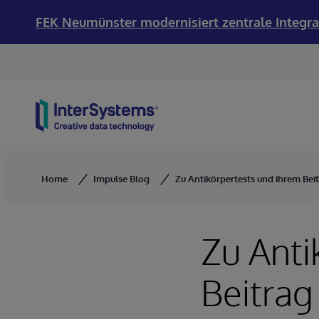
FEK Neumünster modernisiert zentrale Integra
Skip to content
Home
Impulse Blog
Zu Antikörpertests und ihrem Be
Zu Anti
Beitrag