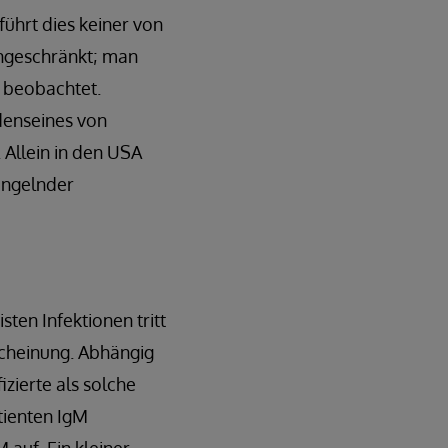
führt dies keiner von
ingeschränkt; man
e beobachtet.
denseines von
 Allein in den USA
angelnder
ten Infektionen tritt
scheinung. Abhängig
izierte als solche
tienten IgM