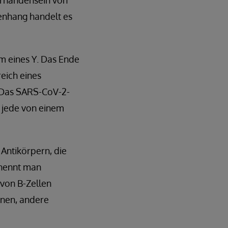
orhandensein von
enhang handelt es
m eines Y. Das Ende
reich eines
. Das SARS-CoV-2-
 jede von einem
Antikörpern, die
 nennt man
 von B-Zellen
enen, andere