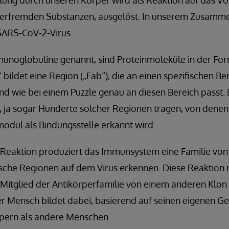
llung durch unseren Körper wird als Reaktion auf das V
perfremden Substanzen, ausgelöst. In unserem Zusamm
 SARS-CoV-2-Virus.
munoglobuline genannt, sind Proteinmoleküle in der For
bildet eine Region („Fab“), die an einen spezifischen Be
und wie bei einem Puzzle genau an diesen Bereich passt
, ja sogar Hunderte solcher Regionen tragen, von denen
odul als Bindungsstelle erkannt wird.
-Reaktion produziert das Immunsystem eine Familie von 
ische Regionen auf dem Virus erkennen. Diese Reaktion
 Mitglied der Antikörperfamilie von einem anderen Klon
er Mensch bildet dabei, basierend auf seinen eigenen G
rpern als andere Menschen.