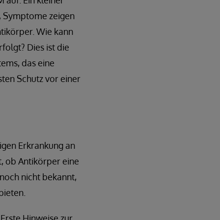
 auf. Ein kleiner
nd, Symptome zeigen
ntikörper. Wie kann
olgt? Dies ist die
tems, das eine
sten Schutz vor einer
tigen Erkrankung an
t, ob Antikörper eine
t noch nicht bekannt,
bieten.
 Erste Hinweise zur