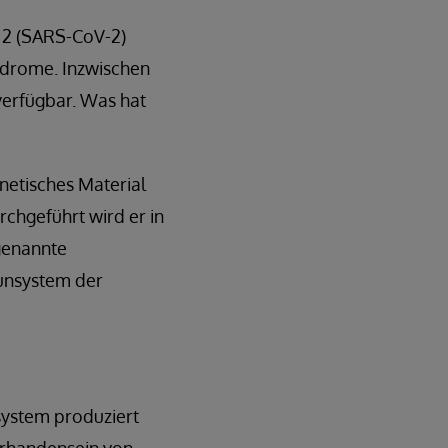
s 2 (SARS-CoV-2)
ndrome. Inzwischen
verfügbar. Was hat
enetisches Material
rchgeführt wird er in
 genannte
munsystem der
system produziert