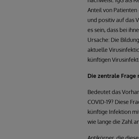
nachweist. IgG als R
Anteil von Patienten
und positiv auf das V
es sein, dass bei ih
Ursache: Die Bildun
aktuelle Virusinfekt
künftigen Virusinfekt
Die zentrale Frage
Bedeutet das Vorhan
COVID-19? Diese Frag
künftige Infektion mi
wie lange die Zahl an
Antikörper, die dies