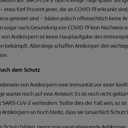
eaktion auf SARS-CoV-2 taucht einige Tage später als IgM
 – etwa fünf Prozent jener, die an COVID-19 erkrankt si
irus getestet sind – bilden jedoch offensichtlich keine A
nen sogar nach Gesundung von COVID-19 kein Nachweis erf
g von Antikörpern ist keine Hauptaufgabe des Immunsys
ion bekämpft. Allerdings schaffen Antikörper den wichtig
ion.
 nach dem Schutz
densein von Antikörpern eine Immunität vor einer künf
e wartet noch auf eine Antwort: Es ist noch nicht geklär
t SARS-CoV-2 verhindern. Sollte dies der Fall sein, so is
 Antikörpern so hoch bleibt, dass sie tatsächlich Schutz 
en Schutz bilden, nennt man neutralisierende Antikörper.