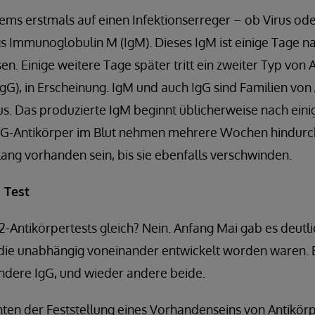
ems erstmals auf einen Infektionserreger – ob Virus ode
s Immunoglobulin M (IgM). Dieses IgM ist einige Tage 
en. Einige weitere Tage später tritt ein zweiter Typ von 
G), in Erscheinung. IgM und auch IgG sind Familien von
s. Das produzierte IgM beginnt üblicherweise nach ein
gG-Antikörper im Blut nehmen mehrere Wochen hindurch
ng vorhanden sein, bis sie ebenfalls verschwinden.
h Test
-Antikörpertests gleich? Nein. Anfang Mai gab es deutli
 die unabhängig voneinander entwickelt worden waren. E
 andere IgG, und wieder andere beide.
enten der Feststellung eines Vorhandenseins von Antikö