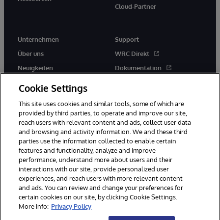
Cloud-Partner
Unternehmen
Support
Über uns
WRC Direkt
Neuigkeiten
Dokumentation
Veranstaltungen
Produktwarnungen und -
Cookie Settings
hinweise
Karriere
This site uses cookies and similar tools, some of which are
provided by third parties, to operate and improve our site,
reach users with relevant content and ads, collect user data
and browsing and activity information. We and these third
parties use the information collected to enable certain
features and functionality, analyze and improve
performance, understand more about users and their
© 1996-2026 InterSystems Corporation, Boston, MA. Alle Rechte
vorbehalten.
interactions with our site, provide personalized user
experiences, and reach users with more relevant content
Mitteilungen/Geschäftsbedingungen
Erklärung zum Datenschutz
and ads. You can review and change your preferences for
Geld-zurück-Garantie
Impressum
Barrierefreiheit
certain cookies on our site, by clicking Cookie Settings.
More info:
Privacy Policy