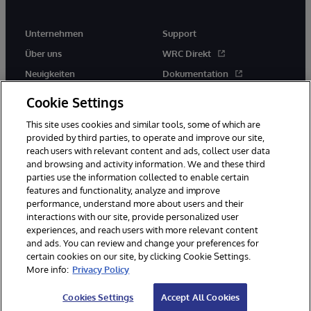
Unternehmen
Support
Über uns
WRC Direkt
Neuigkeiten
Dokumentation
Veranstaltungen
Produktwarnungen und -
Cookie Settings
hinweise
Karriere
This site uses cookies and similar tools, some of which are
provided by third parties, to operate and improve our site,
reach users with relevant content and ads, collect user data
and browsing and activity information. We and these third
parties use the information collected to enable certain
features and functionality, analyze and improve
performance, understand more about users and their
© 1996-2026 InterSystems Corporation, Boston, MA. Alle Rechte
vorbehalten.
interactions with our site, provide personalized user
experiences, and reach users with more relevant content
Mitteilungen/Geschäftsbedingungen
Erklärung zum Datenschutz
and ads. You can review and change your preferences for
Geld-zurück-Garantie
Impressum
Barrierefreiheit
certain cookies on our site, by clicking Cookie Settings.
More info:
Privacy Policy
Cookies Settings
Accept All Cookies