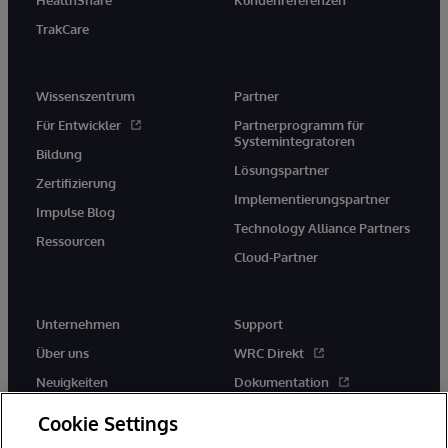
TrakCare
Wissenszentrum
Partner
Für Entwickler
Partnerprogramm für
Systemintegratoren
Bildung
Lösungspartner
Zertifizierung
Implementierungspartner
Impulse Blog
Technology Alliance Partners
Ressourcen
Cloud-Partner
Unternehmen
Support
Über uns
WRC Direkt
Neuigkeiten
Dokumentation
Veranstaltungen
Produktwarnungen und -
Cookie Settings
hinweise
Karriere