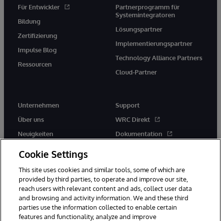
Für Entwickler
Partnerprogramm für
Systemintegratoren
Bildung
Lösungspartner
Zertifizierung
Implementierungspartner
Impulse Blog
Technology Alliance Partners
Ressourcen
Cloud-Partner
Unternehmen
Support
Über uns
WRC Direkt
Neuigkeiten
Dokumentation
Veranstaltungen
Produktwarnungen und -
Cookie Settings
hinweise
Karriere
This site uses cookies and similar tools, some of which are
provided by third parties, to operate and improve our site,
reach users with relevant content and ads, collect user data
and browsing and activity information. We and these third
parties use the information collected to enable certain
features and functionality, analyze and improve