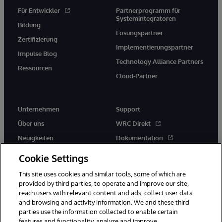
Für Entwickler
Partnerprogramm für
Systemintegratoren
Bildung
Lösungspartner
Zertifizierung
Implementierungspartner
Impulse Blog
Technology Alliance Partners
Ressourcen
Cloud-Partner
Unternehmen
Support
Über uns
WRC Direkt
Neuigkeiten
Dokumentation
Veranstaltungen
Produktwarnungen und -
Cookie Settings
hinweise
Karriere
This site uses cookies and similar tools, some of which are
provided by third parties, to operate and improve our site,
reach users with relevant content and ads, collect user data
and browsing and activity information. We and these third
parties use the information collected to enable certain
features and functionality, analyze and improve