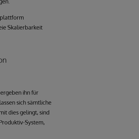
gen.
nplattform
eie Skalierbarkeit
on
bergeben ihn für
lassen sich sämtliche
t dies gelingt, sind
 Produktiv-System,