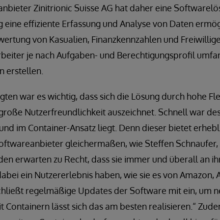
nbieter Zinitrionic Suisse AG hat daher eine Softwarel
g eine effiziente Erfassung und Analyse von Daten ermögl
ertung von Kasualien, Finanzkennzahlen und Freiwilligen
eiter je nach Aufgaben- und Berechtigungsprofil umfa
n erstellen.
igten war es wichtig, dass sich die Lösung durch hohe Flex
roße Nutzerfreundlichkeit auszeichnet. Schnell war desh
und im Container-Ansatz liegt. Denn dieser bietet erhebl
ftwareanbieter gleichermaßen, wie Steffen Schnaufer, C
den erwarten zu Recht, dass sie immer und überall an i
ei ein Nutzererlebnis haben, wie sie es von Amazon, 
chließt regelmäßige Updates der Software mit ein, um 
t Containern lässt sich das am besten realisieren.“ Zudem