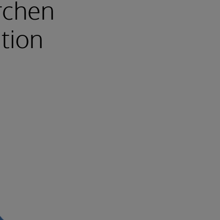
irchen
ation