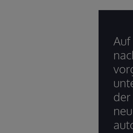
Auf
nac
vor
unt
der
neu
aut