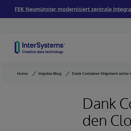
FEK Neumünster modernisiert zentrale Integra
Skip to content
Home
Impulse Blog
Dank Container-Shipment sicher in
Dank Co
den Clo