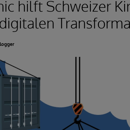
nic hilft Schweizer K
 digitalen Transform
logger