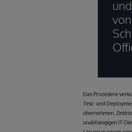
und
von
Sch
Offi
Das Prozedere verkü
Test- und Deploymen
übernehmen. Zinitrio
unabhängigen IT-Dien
Lösung in einem eig