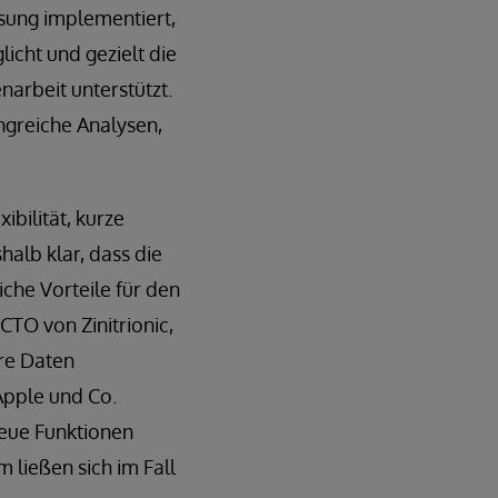
ösung implementiert,
icht und gezielt die
arbeit unterstützt.
ngreiche Analysen,
ibilität, kurze
alb klar, dass die
iche Vorteile für den
TO von Zinitrionic,
hre Daten
Apple und Co.
neue Funktionen
 ließen sich im Fall