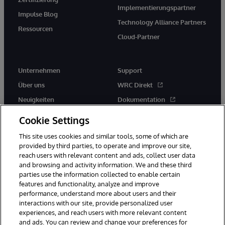
Implementierungspartner
Impulse Blog
Technology Alliance Partners
Ressourcen
Cloud-Partner
Unternehmen
Support
Über uns
WRC Direkt
Neuigkeiten
Dokumentation
Veranstaltungen
Produktwarnungen und -
Cookie Settings
hinweise
Karriere
This site uses cookies and similar tools, some of which are
provided by third parties, to operate and improve our site,
reach users with relevant content and ads, collect user data
and browsing and activity information. We and these third
parties use the information collected to enable certain
features and functionality, analyze and improve
performance, understand more about users and their
© 1996-2026 InterSystems Corporation, Boston, MA. Alle Rechte
vorbehalten.
interactions with our site, provide personalized user
experiences, and reach users with more relevant content
Mitteilungen/Geschäftsbedingungen
Erklärung zum Datenschutz
and ads. You can review and change your preferences for