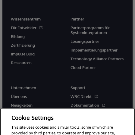
Wissenszentrum
Partner
Für Entwickler
Partnerprogramm für
Systemintegratoren
Bildung
Lösungspartner
Zertifizierung
Implementierungspartner
Impulse Blog
Technology Alliance Partners
Ressourcen
Cloud-Partner
Unternehmen
Support
Über uns
WRC Direkt
Neuigkeiten
Dokumentation
Veranstaltungen
Produktwarnungen und -
Cookie Settings
hinweise
Karriere
This site uses cookies and similar tools, some of which are
provided by third parties, to operate and improve our site,