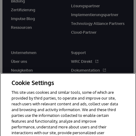
Bildung
Lösungspartner
Zertifizierung
Implementierungspartner
Impulse Blog
Technology Alliance Partners
Ressourcen
Cloud-Partner
Unternehmen
Support
Über uns
WRC Direkt
Neuigkeiten
Dokumentation
Veranstaltungen
Produktwarnungen und -
Cookie Settings
hinweise
Karriere
This site uses cookies and similar tools, some of which are
provided by third parties, to operate and improve our site,
reach users with relevant content and ads, collect user data
and browsing and activity information. We and these third
parties use the information collected to enable certain
features and functionality, analyze and improve
performance, understand more about users and their
© 1996-2026 InterSystems Corporation, Boston, MA. Alle Rechte
vorbehalten.
interactions with our site, provide personalized user