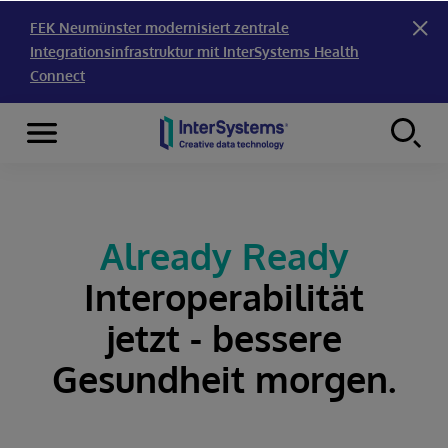
FEK Neumünster modernisiert zentrale
Integrationsinfrastruktur mit InterSystems Health
Connect
Menu
Skip to content
Already Ready
Interoperabilität
jetzt - bessere
Gesundheit morgen.