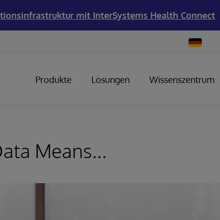
tionsinfrastruktur mit InterSystems Health Connect
Change
Country
Produkte
Lösungen
Wissenszentrum
ata Means...