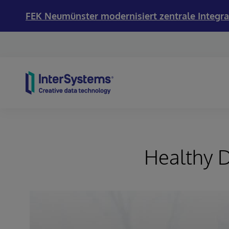
FEK Neumünster modernisiert zentrale Integra
Skip to content
Healthy D