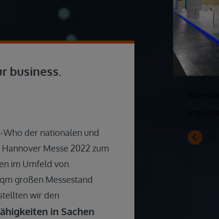
ur business.
Bildergal
Impress
-is-Who der nationalen und
1
o
er Hannover Messe 2022 zum
men im Umfeld von
0 qm großen Messestand
stellten wir den
ähigkeiten in Sachen