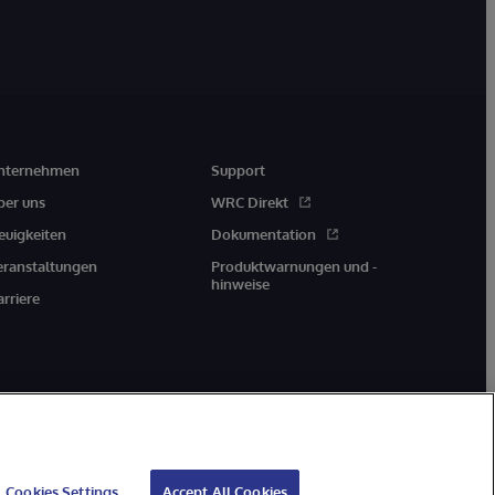
nternehmen
Support
ber uns
WRC Direkt
euigkeiten
Dokumentation
eranstaltungen
Produktwarnungen und -
hinweise
arriere
Cookies Settings
Accept All Cookies