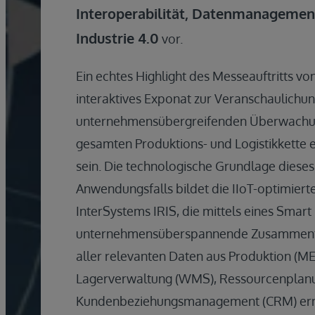
Interoperabilität, Datenmanagement
Industrie 4.0
vor.
Ein echtes Highlight des Messeauftritts vo
interaktives Exponat zur Veranschaulichu
unternehmensübergreifenden Überwachu
gesamten Produktions- und Logistikkette e
sein. Die technologische Grundlage diese
Anwendungsfalls bildet die IIoT-optimier
InterSystems IRIS, die mittels eines Smart
unternehmensüberspannende Zusammenf
aller relevanten Daten aus Produktion (MES
Lagerverwaltung (WMS), Ressourcenplanu
Kundenbeziehungsmanagement (CRM) ermö