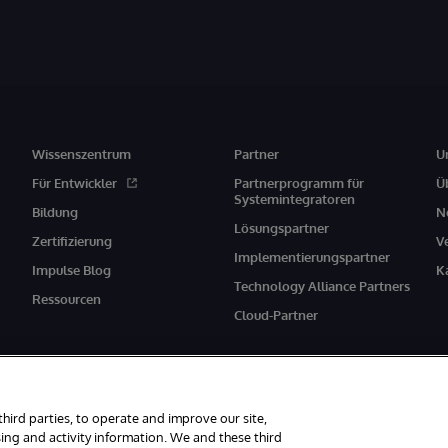
Wissenszentrum
Partner
U
Für Entwickler
Partnerprogramm für
Ü
Systemintegratoren
Bildung
N
Lösungspartner
Zertifizierung
V
Implementierungspartner
Impulse Blog
K
Technology Alliance Partners
Ressourcen
Cloud-Partner
third parties, to operate and improve our site,
ing and activity information. We and these third