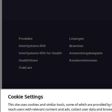
Produkte
Lösungen
InterSystems IRIS
Branchen
InterSystems IRIS for Health
Anwendungsbeispiele
HealthShare
Kundenreferenzen
TrakCare
Cookie Settings
This site uses cookies and similar tools, some of which are provided by 
reach users with relevant content and ads, collect user data and brows