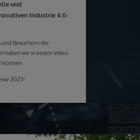
lle und
novativen Industrie 4.0-
n und Besuchern der
n haben wir in einem Video
n können.
esse 2023!