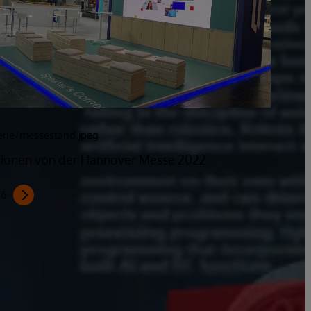
erie/messestand.jpeg
ionen von der Hannover Messe 2022
f
6