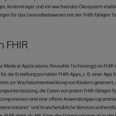
ger, Kostenträger und ein wachsendes Ökosystem etabli
ungen für das Gesundheitswesen mit der FHIR-fähigen T
n FHIR
e Medical Applications, Reusable Technology) on FHIR i
für die Erstellung portabler FHIR-Apps, z. B. einer App fü
gramm zur Wachstumsentwicklung von Kindern generiert, 
dungsunterstützung, die Daten von jedem FHIR-fähigen S
omponenten sind eine offene Anwendungsprogrammiersc
atencontainer" und branchenübliche Benutzerauthentifi
. FHIR dient als API. Einer der Datencontainer ist in der