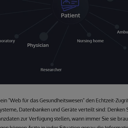
ein "Web für das Gesundheitswesen" den Echtzeit-Zugrif
ysteme, Datenbanken und Geräte verteilt sind: Denken 
anzdaten zur Verfügung stellen, wann immer Sie sie bra
en können Ärzte in jeder Situation genau die Informati