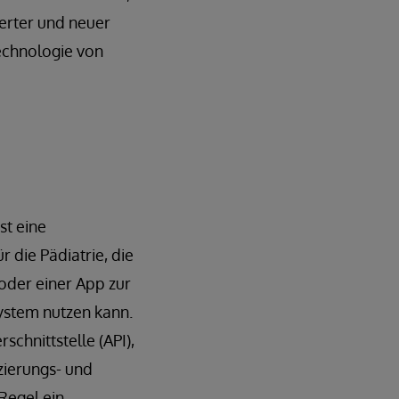
erter und neuer
echnologie von
st eine
r die Pädiatrie, die
oder einer App zur
ystem nutzen kann.
hnittstelle (API),
zierungs- und
 Regel ein