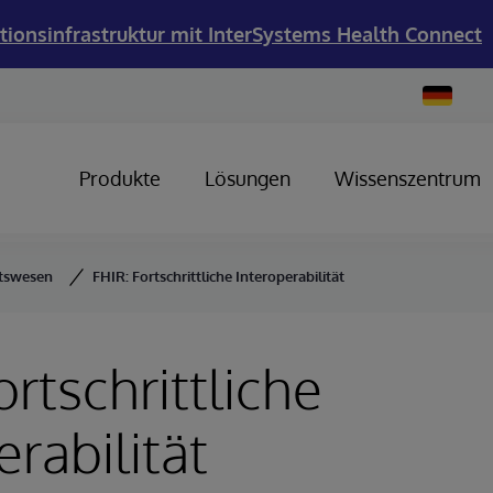
tionsinfrastruktur mit InterSystems Health Connect
Change
Country
Produkte
Lösungen
Wissenszentrum
itswesen
FHIR: Fortschrittliche Interoperabilität
ortschrittliche
erabilität