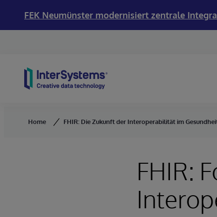
FEK Neumünster modernisiert zentrale Integra
Skip to content
Home
FHIR: Die Zukunft der Interoperabilität im Gesundhe
FHIR: F
Interop