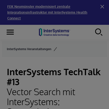
FEK Neumünster modernisiert zentrale
Integrationsinfrastruktur mit InterSystems Health
Connect
Menu
Skip to content
InterSystems Veranstaltungen
InterSystems TechTalk
#13
Vector Search mit
InterSystems: