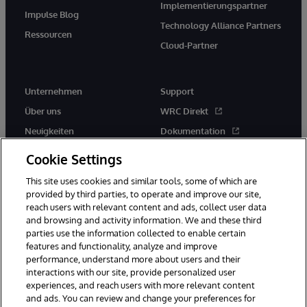
Implementierungspartner
Impulse Blog
Technology Alliance Partners
Ressourcen
Cloud-Partner
Unternehmen
Support
Über uns
WRC Direkt
Neuigkeiten
Dokumentation
Veranstaltungen
Produktwarnungen und -
Cookie Settings
hinweise
Karriere
This site uses cookies and similar tools, some of which are
provided by third parties, to operate and improve our site,
reach users with relevant content and ads, collect user data
and browsing and activity information. We and these third
parties use the information collected to enable certain
features and functionality, analyze and improve
performance, understand more about users and their
© 1996-2026 InterSystems Corporation, Boston, MA. Alle Rechte
vorbehalten.
interactions with our site, provide personalized user
experiences, and reach users with more relevant content
Mitteilungen/Geschäftsbedingungen
Erklärung zum Datenschutz
and ads. You can review and change your preferences for