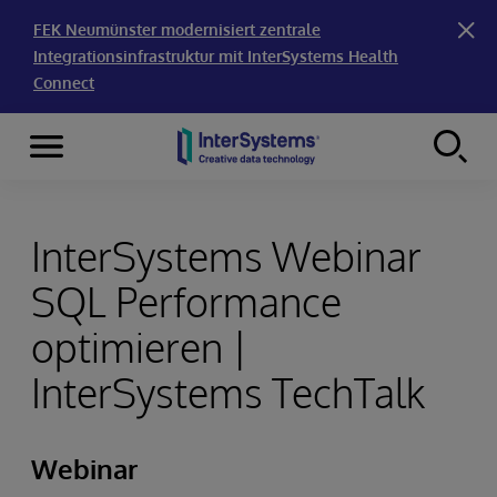
FEK Neumünster modernisiert zentrale
Integrationsinfrastruktur mit InterSystems Health
Connect
Menu
Skip to content
InterSystems Webinar
SQL Performance
optimieren |
InterSystems TechTalk
Webinar