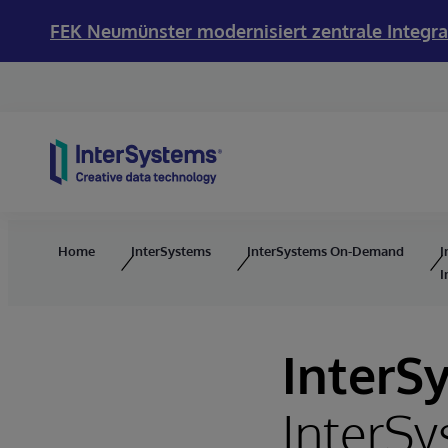
FEK Neumünster modernisiert zentrale Integra
Skip to content
Home
InterSystems
InterSystems On-Demand
I
I
InterS
InterSy