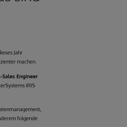
eses Jahr
izienter machen.
-Sales Engineer
nterSystems IRIS
, Datenmanagement,
anderem folgende