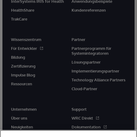
InterSystems IRIS for Health
Anwendungsbeispiele
HealthShare
Kundenreferenzen
TrakCare
Wissenszentrum
Partner
Für Entwickler
Partnerprogramm für
Systemintegratoren
Bildung
Lösungspartner
Zertifizierung
Implementierungspartner
Impulse Blog
Technology Alliance Partners
Ressourcen
Cloud-Partner
Unternehmen
Support
Über uns
WRC Direkt
Neuigkeiten
Dokumentation
Veranstaltungen
Produktwarnungen und -