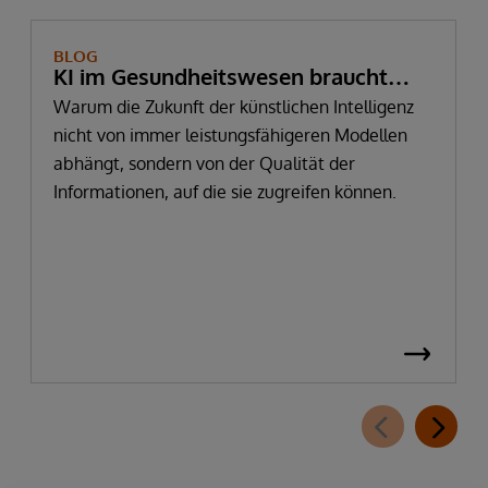
BLOG
KI im Gesundheitswesen braucht
mehr als Daten – sie braucht
Warum die Zukunft der künstlichen Intelligenz
nicht von immer leistungsfähigeren Modellen
vertrauenswürdige Informationen
abhängt, sondern von der Qualität der
Informationen, auf die sie zugreifen können.