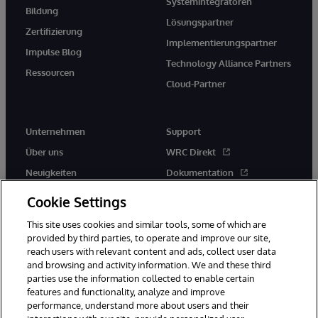
Systemintegratoren
Bildung
Lösungspartner
Zertifizierung
Implementierungspartner
Impulse Blog
Technology Alliance Partners
Ressourcen
Cloud-Partner
Unternehmen
Support
Über uns
WRC Direkt
Neuigkeiten
Dokumentation
Veranstaltungen
Produktwarnungen und -
Cookie Settings
hinweise
Karriere
This site uses cookies and similar tools, some of which are
provided by third parties, to operate and improve our site,
reach users with relevant content and ads, collect user data
and browsing and activity information. We and these third
parties use the information collected to enable certain
features and functionality, analyze and improve
performance, understand more about users and their
© 1996-2026 InterSystems Corporation, Boston, MA. Alle Rechte