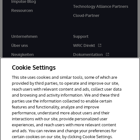
Impulse Blog
Technology Alliance Partners
Ressourcen
Cloud-Partner
Unternehmen
Support
Über uns
WRC Direkt
Neuigkeiten
Dokumentation
Veranstaltungen
Produktwarnungen und -
Cookie Settings
hinweise
Karriere
This site uses cookies and similar tools, some of which are
provided by third parties, to operate and improve our site,
reach users with relevant content and ads, collect user data
and browsing and activity information. We and these third
parties use the information collected to enable certain
features and functionality, analyze and improve
performance, understand more about users and their
© 1996-2026 InterSystems Corporation, Boston, MA. Alle Rechte
vorbehalten.
interactions with our site, provide personalized user
experiences, and reach users with more relevant content
Mitteilungen/Geschäftsbedingungen
Erklärung zum Datenschutz
and ads. You can review and change your preferences for
Geld-zurück-Garantie
Impressum
Barrierefreiheit
certain cookies on our site, by clicking Cookie Settings.