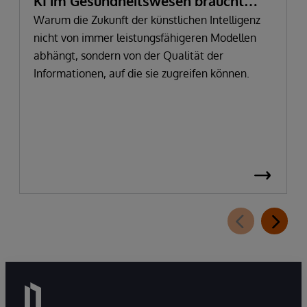
KI im Gesundheitswesen braucht
mehr als Daten – sie braucht
Warum die Zukunft der künstlichen Intelligenz
nicht von immer leistungsfähigeren Modellen
vertrauenswürdige Informationen
abhängt, sondern von der Qualität der
Informationen, auf die sie zugreifen können.