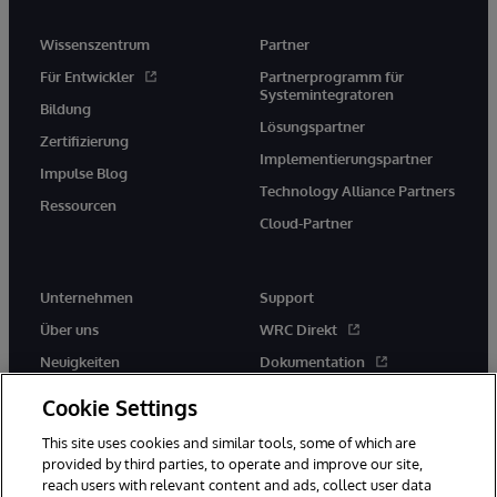
Wissenszentrum
Partner
Für Entwickler
Partnerprogramm für
Systemintegratoren
Bildung
Lösungspartner
Zertifizierung
Implementierungspartner
Impulse Blog
Technology Alliance Partners
Ressourcen
Cloud-Partner
Unternehmen
Support
Über uns
WRC Direkt
Neuigkeiten
Dokumentation
Veranstaltungen
Produktwarnungen und -
Cookie Settings
hinweise
Karriere
This site uses cookies and similar tools, some of which are
provided by third parties, to operate and improve our site,
reach users with relevant content and ads, collect user data