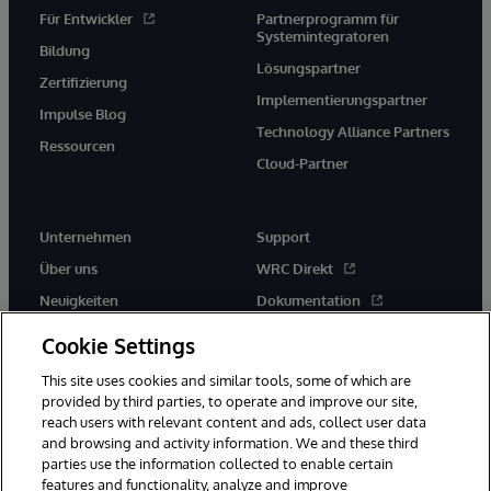
Für Entwickler
Partnerprogramm für
Systemintegratoren
Bildung
Lösungspartner
Zertifizierung
Implementierungspartner
Impulse Blog
Technology Alliance Partners
Ressourcen
Cloud-Partner
Unternehmen
Support
Über uns
WRC Direkt
Neuigkeiten
Dokumentation
Veranstaltungen
Produktwarnungen und -
Cookie Settings
hinweise
Karriere
This site uses cookies and similar tools, some of which are
provided by third parties, to operate and improve our site,
reach users with relevant content and ads, collect user data
and browsing and activity information. We and these third
parties use the information collected to enable certain
features and functionality, analyze and improve