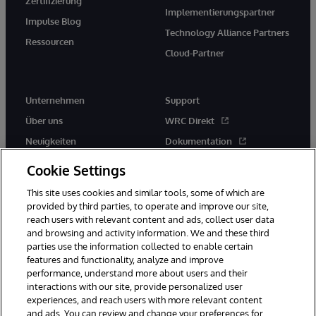
Zertifizierung
Implementierungspartner
Impulse Blog
Technology Alliance Partners
Ressourcen
Cloud-Partner
Unternehmen
Support
Über uns
WRC Direkt
Neuigkeiten
Dokumentation
Veranstaltungen
Produktwarnungen und -
Cookie Settings
hinweise
Karriere
This site uses cookies and similar tools, some of which are
provided by third parties, to operate and improve our site,
reach users with relevant content and ads, collect user data
and browsing and activity information. We and these third
parties use the information collected to enable certain
features and functionality, analyze and improve
performance, understand more about users and their
© 1996-2026 InterSystems Corporation, Boston, MA. Alle Rechte
vorbehalten.
interactions with our site, provide personalized user
experiences, and reach users with more relevant content
Mitteilungen/Geschäftsbedingungen
Erklärung zum Datenschutz
and ads. You can review and change your preferences for