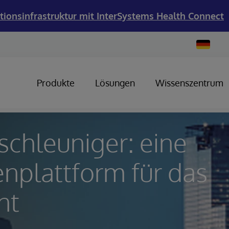
tionsinfrastruktur mit InterSystems Health Connect
Change
Country
Produkte
Lösungen
Wissenszentrum
chleuniger: eine
enplattform für das
nt