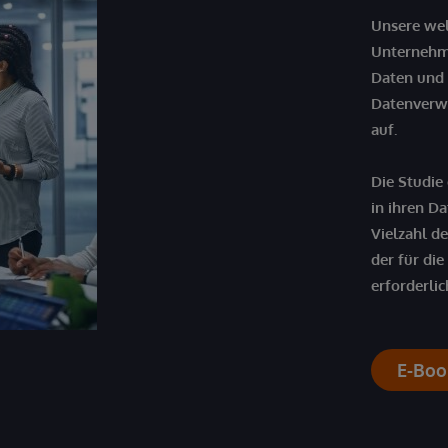
Unsere we
Unternehme
Daten und 
Datenverw
auf.
Die Studie
in ihren D
Vielzahl d
der für di
erforderlic
E-Boo