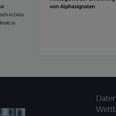
von Alphasignalen
us
 sich in Data
rekt in
Daten
Wettb