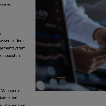
eben zu
on
lassen, indem
nagementsystem
ie neuesten
ie Mehrwerte
dividuellen
nd steigern Sie