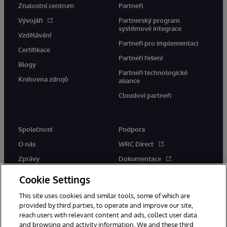
Znalostní centrum
Partneři
Vývojáři
Partnerský program
systémové integrace
Vzdělávání
Partneři pro implementaci
Certifikace
Partneři řešení
Blogy
Partneři technologické
Knihovna zdrojů
aliance
Cloudoví partneři
Společnost
Podpora
O nás
WRC Direct
Zprávy
Dokumentace
Události
Upozornění a rady týkající se
Cookie Settings
produktů
Kariéra
This site uses cookies and similar tools, some of which are
provided by third parties, to operate and improve our site,
reach users with relevant content and ads, collect user data
and browsing and activity information. We and these third