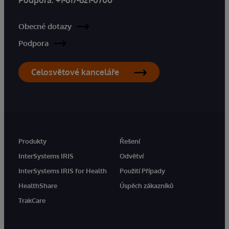
Podpora:
+1-617-621-0700
Obecné dotazy
Podpora
Celosvětové kanceláře
Produkty
Řešení
InterSystems IRIS
Odvětví
InterSystems IRIS for Health
Použití Případy
HealthShare
Úspěch zákazníků
TrakCare