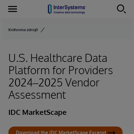
Menu
Skip to content
Knihovna zdrojů
U.S. Healthcare Data
Platform for Providers
2024–2025 Vendor
Assessment
IDC MarketScape
Download the IDC MarketScape Excerpt