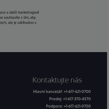
zace a další marketingové
ho souhlasíte s tím, aby
ech, ale je udržováno v
Kontaktujte nás
Hlavní kancelář:
+1-617-621-0700
Prodej:
+1-617-370-4570
Podpora:
+1-617-621-0700