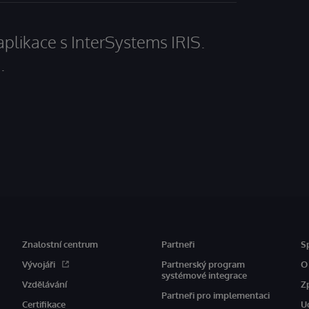
aplikace s InterSystems IRIS.
.
Znalostní centrum
Partneři
S
Vývojáři
Partnerský program
O
systémové integrace
Vzdělávání
Z
Partneři pro implementaci
Certifikace
U