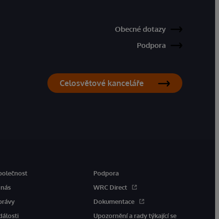
Obecné dotazy
Podpora
Celosvětové kanceláře
polečnost
Podpora
 nás
WRC Direct
právy
Dokumentace
dálosti
Upozornění a rady týkající se