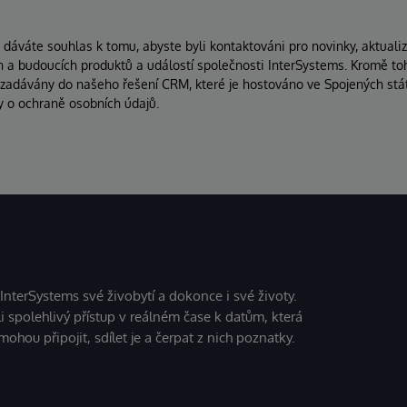
áváte souhlas k tomu, abyste byli kontaktováni pro novinky, aktuali
ích a budoucích produktů a událostí společnosti InterSystems. Kromě to
 zadávány do našeho řešení CRM, které je hostováno ve Spojených stát
y o ochraně osobních údajů.
 InterSystems své živobytí a dokonce i své životy.
i spolehlivý přístup v reálném čase k datům, která
mohou připojit, sdílet je a čerpat z nich poznatky.