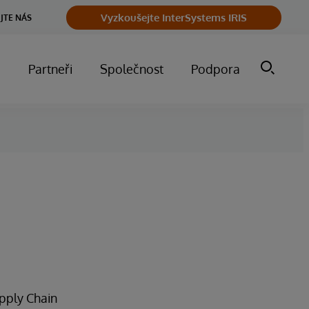
Vyzkoušejte InterSystems IRIS
JTE NÁS
m
Partneři
Společnost
Podpora
upply Chain