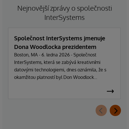
Nejnovější zprávy o společnosti
InterSystems
Společnost InterSystems jmenuje
Dona Woodlocka prezidentem
Boston, MA - 6. ledna 2026 - Společnost
InterSystems, která se zabývá kreativními
datovými technologiemi, dnes oznámila, že s
okamžitou platností byl Don Woodlock
jmenován prezidentem, který je zodpovědný za
vedení každodenních operací společnosti.
Zakladatel, majitel a generální ředitel Phillip
"Terry" Ragon se po více než 47 letech vedení
společnosti stáhne z každodenních
manažerských povinností a zaměří se na řízení