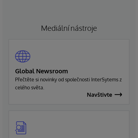
obchodní a technologické strategie společnosti.
Ragon bude i nadále zastávat funkci generálního
ředitele a bude úzce spolupracovat s vedením
společnosti, aby zajistil bezproblémový přechod,
Mediální nástroje
který zachová závazek společnosti k dokonalosti
a úspěchu zákazníků.
Global Newsroom
Přečtěte si novinky od společnosti InterSytems z
celého světa.
Navštivte