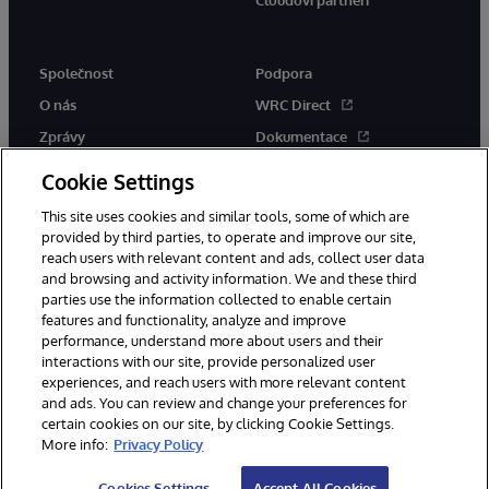
Cloudoví partneři
Společnost
Podpora
O nás
WRC Direct
Zprávy
Dokumentace
Události
Upozornění a rady týkající se
Cookie Settings
produktů
Kariéra
This site uses cookies and similar tools, some of which are
provided by third parties, to operate and improve our site,
reach users with relevant content and ads, collect user data
and browsing and activity information. We and these third
parties use the information collected to enable certain
features and functionality, analyze and improve
performance, understand more about users and their
© 1996-2026 InterSystems Corporation, Boston, MA. Všechna práva
interactions with our site, provide personalized user
vyhrazena.
experiences, and reach users with more relevant content
Oznámení/podmínky a pravidla
and ads. You can review and change your preferences for
Prohlášení o ochraně osobních údajů
Záruka
Přístupnost
certain cookies on our site, by clicking Cookie Settings.
More info:
Privacy Policy
Cookies Settings
Accept All Cookies