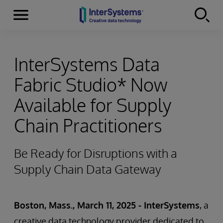
Menu
Skip to content
InterSystems Data
Fabric Studio* Now
Available for Supply
Chain Practitioners
Be Ready for Disruptions with a
Supply Chain Data Gateway
Boston, Mass., March 11, 2025 - InterSystems
, a
creative data technology provider dedicated to