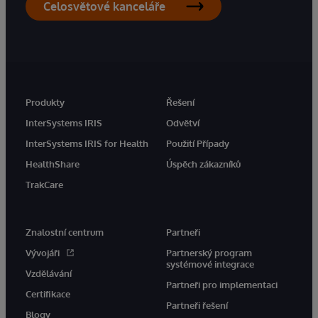
Celosvětové kanceláře
Produkty
Řešení
InterSystems IRIS
Odvětví
InterSystems IRIS for Health
Použití Případy
HealthShare
Úspěch zákazníků
TrakCare
Znalostní centrum
Partneři
Vývojáři
Partnerský program
systémové integrace
Vzdělávání
Partneři pro implementaci
Certifikace
Partneři řešení
Blogy