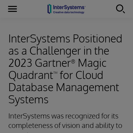
Menu
Skip to content
InterSystems Positioned
as a Challenger in the
2023 Gartner
Magic
®
Quadrant
for Cloud
™
Database Management
Systems
InterSystems was recognized for its
completeness of vision and ability to