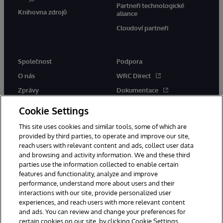
Partneři technologické
Knihovna zdrojů
aliance
Cloudoví partneři
Společnost
Podpora
O nás
WRC Direct
Zprávy
Dokumentace
Události
Upozornění a rady týkající se
Cookie Settings
produktů
Kariéra
This site uses cookies and similar tools, some of which are
provided by third parties, to operate and improve our site,
reach users with relevant content and ads, collect user data
and browsing and activity information. We and these third
parties use the information collected to enable certain
features and functionality, analyze and improve
performance, understand more about users and their
© 1996-2026 InterSystems Corporation, Boston, MA. Všechna práva
vyhrazena.
interactions with our site, provide personalized user
experiences, and reach users with more relevant content
Oznámení/podmínky a pravidla
and ads. You can review and change your preferences for
Prohlášení o ochraně osobních údajů
Záruka
Přístupnost
certain cookies on our site, by clicking Cookie Settings.