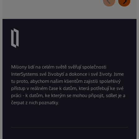
společnosti stáhne z každodenních
manažerských povinností a zaměří se na řízení
obchodní a technologické strategie společnosti.
Ragon bude i nadále zastávat funkci generálního
ředitele a bude úzce spolupracovat s vedením
společnosti, aby zajistil bezproblémový přechod,
který zachová závazek společnosti k dokonalosti
a úspěchu zákazníků.
Miliony lidí na celém světě svěřují společnosti
InterSystems své živobytí a dokonce i své životy. Jsme
tu proto, abychom našim klientům zajistili spolehlivý
přístup v reálném čase k datům, která potřebují ke své
práci - k datům, ke kterým se mohou připojit, sdílet je a
čerpat z nich poznatky.