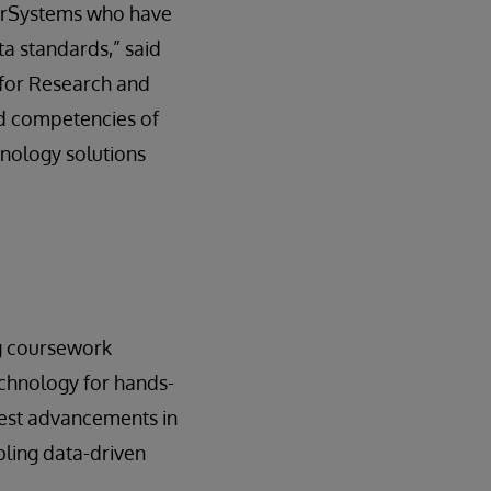
terSystems who have
a standards,” said
 for Research and
nd competencies of
hnology solutions
g coursework
echnology for hands-
atest advancements in
bling data-driven