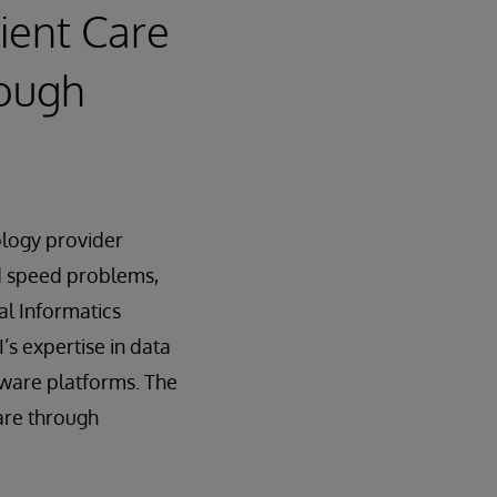
ient Care
rough
ology provider
and speed problems,
l Informatics
s expertise in data
tware platforms. The
are through