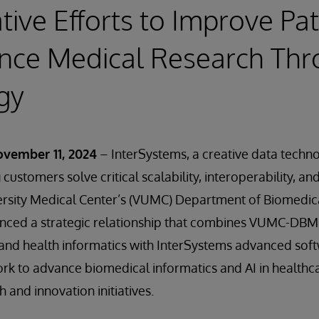
tive Efforts to Improve Pat
nce Medical Research Th
gy
vember 11, 2024
– InterSystems, a creative data techn
customers solve critical scalability, interoperability, 
ersity Medical Center’s (VUMC) Department of Biomedica
nced a strategic relationship that combines VUMC-DBMI’
 and health informatics with InterSystems advanced sof
ork to advance biomedical informatics and AI in healthc
 and innovation initiatives.