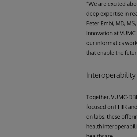
“We are excited abou
deep expertise in re
Peter Embí, MD, MS,
Innovation at VUMC. 
our informatics work
that enable the futu
Interoperabilit
Together, VUMC-DBMI
focused on FHIR and 
on labs, these offeri
health interoperabil
healthcare.