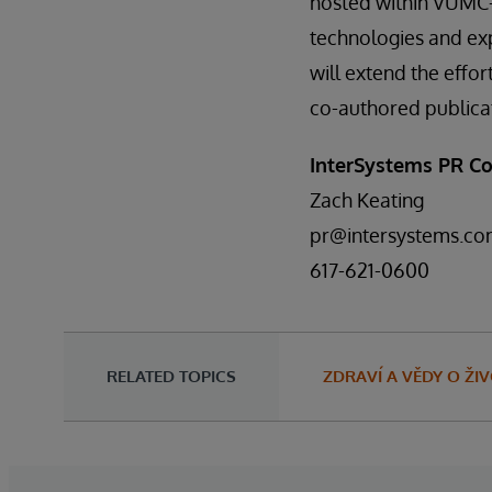
hosted within VUMC-D
technologies and exp
will extend the effor
co-authored publicat
InterSystems PR Co
Zach Keating
pr@intersystems.c
617-621-0600
RELATED TOPICS
ZDRAVÍ A VĚDY O ŽI