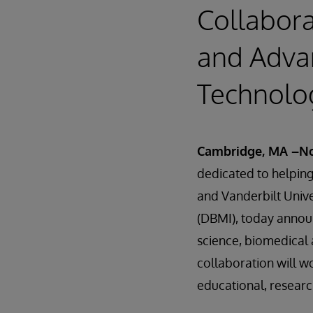
Collabora
and Adva
Technolo
Cambridge, MA –No
dedicated to helping 
and Vanderbilt Univ
(DBMI), today annou
science, biomedical
collaboration will w
educational, research