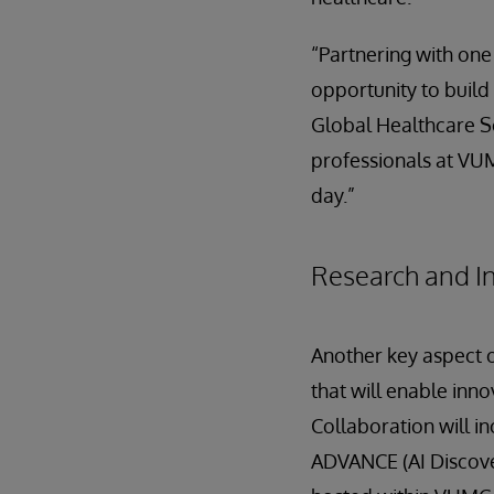
“Partnering with one 
opportunity to build
Global Healthcare So
professionals at VUM
day.”
Research and I
Another key aspect of
that will enable inn
Collaboration will i
ADVANCE (AI Discover