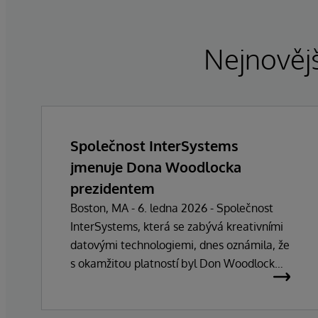
Nejnovějš
Společnost InterSystems
jmenuje Dona Woodlocka
prezidentem
Boston, MA - 6. ledna 2026 - Společnost
InterSystems, která se zabývá kreativními
datovými technologiemi, dnes oznámila, že
s okamžitou platností byl Don Woodlock
jmenován prezidentem, který je
zodpovědný za vedení každodenních