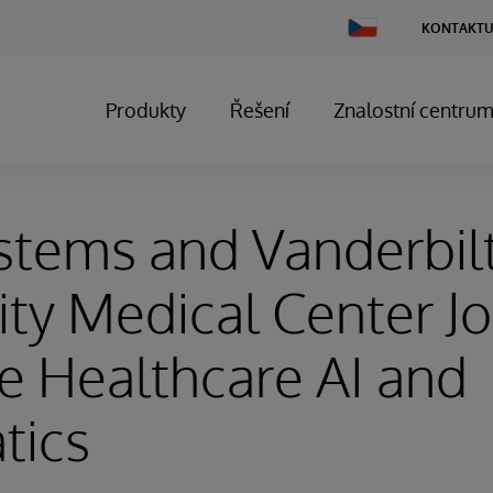
Change
KONTAKTU
Country
Produkty
Řešení
Znalostní centru
stems and Vanderbil
ity Medical Center Jo
 Healthcare AI and
tics