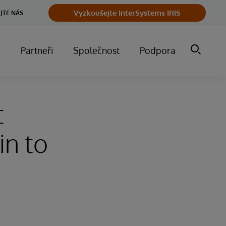
Vyzkoušejte InterSystems IRIS
JTE NÁS
m
Partneři
Společnost
Podpora
t
in to