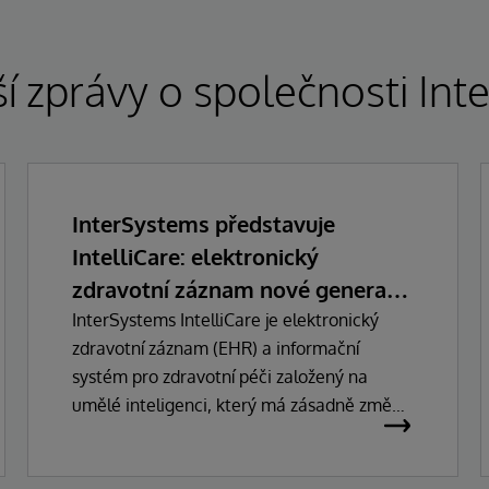
í zprávy o společnosti In
InterSystems představuje
IntelliCare: elektronický
zdravotní záznam nové generace
s umělou inteligencí
InterSystems IntelliCare je elektronický
zdravotní záznam (EHR) a informační
systém pro zdravotní péči založený na
umělé inteligenci, který má zásadně změnit
způsob, jakým lékaři, správci a pacienti
pracují se zdravotnickými technologiemi.