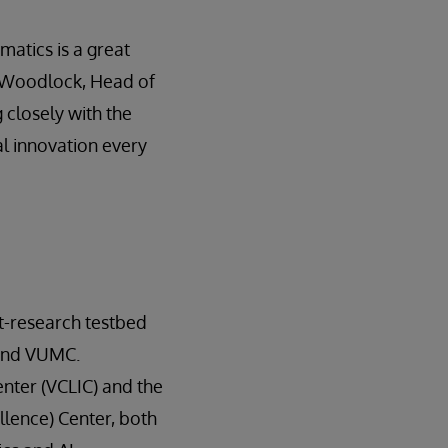
matics is a great
on Woodlock, Head of
 closely with the
l innovation every
nt-research testbed
 and VUMC.
enter (VCLIC) and the
llence) Center, both