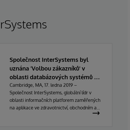
terSystems
Společnost InterSystems byl
uznána 'Volbou zákazníků' v
oblasti databázových systémů v
průzkumu Gartner Peer Insights z
Cambridge, MA, 17. ledna 2019 –
Společnost InterSystems, globální lídr v
ledna 2019
oblasti informačních platforem zaměřených
na aplikace ve zdravotnictví, obchodním a
vládním sektoru, dnes oznámila, že byla v
lednu 2019 vyhlášena 'Volbou zákazníků' v