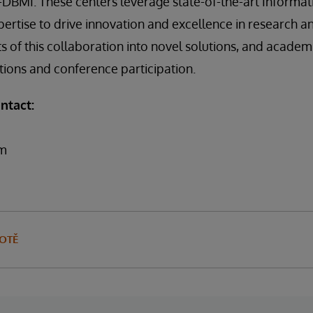
BMI. These centers leverage state-of-the-art Informati
ertise to drive innovation and excellence in research an
ts of this collaboration into novel solutions, and academ
ions and conference participation.
ntact:
om
VOTĚ