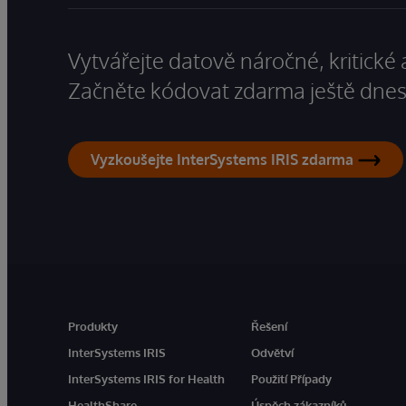
Vytvářejte datově náročné, kritické 
Začněte kódovat zdarma ještě dnes
Vyzkoušejte InterSystems IRIS zdarma
Produkty
Řešení
InterSystems IRIS
Odvětví
InterSystems IRIS for Health
Použití Případy
HealthShare
Úspěch zákazníků