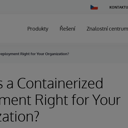
Change
KONTAKTU
Country
Produkty
Řešení
Znalostní centru
Deployment Right for Your Organization?
 a Containerized
ent Right for Your
ation?