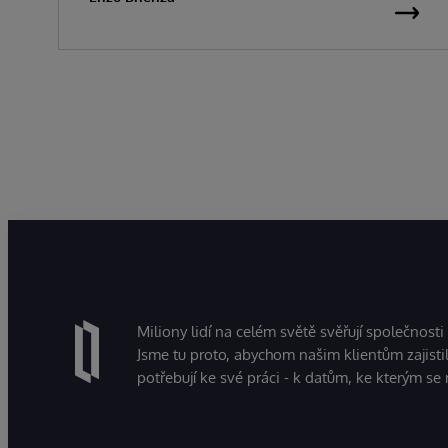
Miliony lidí na celém světě svěřují společnosti
Jsme tu proto, abychom našim klientům zajistil
potřebují ke své práci - k datům, ke kterým se 