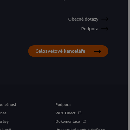
Obecné dotazy
Podpora
Celosvětové kanceláře
polečnost
Podpora
 nás
WRC Direct
právy
Dokumentace
dálosti
Upozornění a rady týkající se