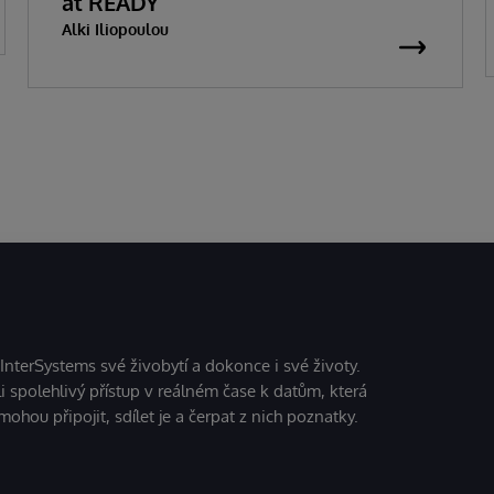
at READY
Alki Iliopoulou
 InterSystems své živobytí a dokonce i své životy.
i spolehlivý přístup v reálném čase k datům, která
mohou připojit, sdílet je a čerpat z nich poznatky.