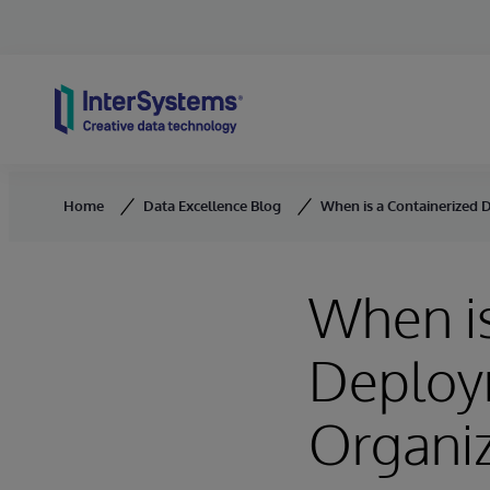
Skip to content
Home
Data Excellence Blog
When is a Containerized 
When is
Deploym
Organiz