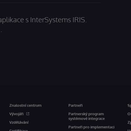
aplikace s InterSystems IRIS.
.
Znalostní centrum
Partneři
S
Vývojáři
Partnerský program
O
systémové integrace
Vzdělávání
Z
Partneři pro implementaci
Certifikace
U