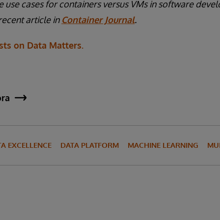
 use cases for containers versus VMs in software deve
ecent article in
Container Journal
.
ts on Data Matters.
ora
TA EXCELLENCE
DATA PLATFORM
MACHINE LEARNING
MU