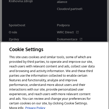
Knihovna zdrojů
aliance
Cloudoví partneři
Společnost
Podpora
O nás
WRC Direct
Zprávy
Dokumentace
Události
Upozornění a rady týkající se
Cookie Settings
produktů
Kariéra
This site uses cookies and similar tools, some of which are
provided by third parties, to operate and improve our site,
reach users with relevant content and ads, collect user data
and browsing and activity information. We and these third
parties use the information collected to enable certain
features and functionality, analyze and improve
performance, understand more about users and their
© 1996-2026 InterSystems Corporation, Boston, MA. Všechna práva
vyhrazena.
interactions with our site, provide personalized user
experiences, and reach users with more relevant content
Oznámení/podmínky a pravidla
and ads. You can review and change your preferences for
Prohlášení o ochraně osobních údajů
Záruka
Přístupnost
certain cookies on our site, by clicking Cookie Settings.
More info:
Privacy Policy