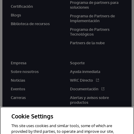
Programa de partners para
Certificación
soluciones
Blogs
Programa de Partners de
Implementación
Biblioteca de recursos
Programa de Partners
Tecnológicos
Partners de la nube
Empresa
Soporte
Sobre nosotros
Ayuda inmediata
Noticias
WRC Directo
Eventos
Documentación
Carreras
Alertas y avisos sobre
productos
Cookie Settings
This site uses cookies and similar tools, some of which are
provided by third parties, to operate and improve our site,