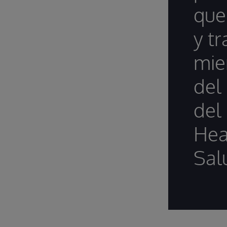
que
y t
mie
del
del
Hea
Sal