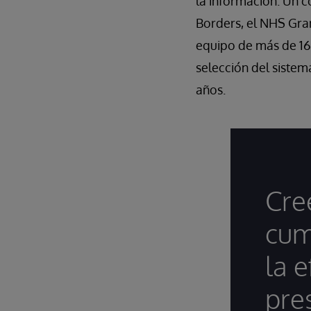
la información. Un 
Borders, el NHS Gra
equipo de más de 16
selección del siste
años.
Cre
cum
la e
pre