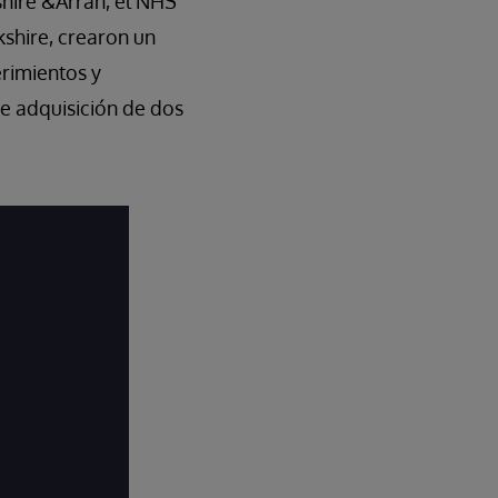
shire &Arran, el NHS
shire, crearon un
rimientos y
e adquisición de dos