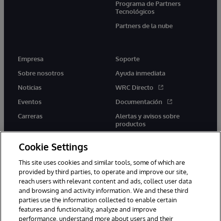
Programa de Partners
Tecnológicos
Partners de la nube
Empresa
Soporte
Sobre nosotros
Ayuda inmediata
Noticias
WRC Directo
Eventos
Documentación
Carreras
Alertas y avisos sobre
productos
Cookie Settings
This site uses cookies and similar tools, some of which are
provided by third parties, to operate and improve our site,
twitter
youtube
facebook
linkedin
reach users with relevant content and ads, collect user data
and browsing and activity information. We and these third
parties use the information collected to enable certain
features and functionality, analyze and improve
performance, understand more about users and their
1996-2026 InterSystems Corporation, Boston, MA. Todos los